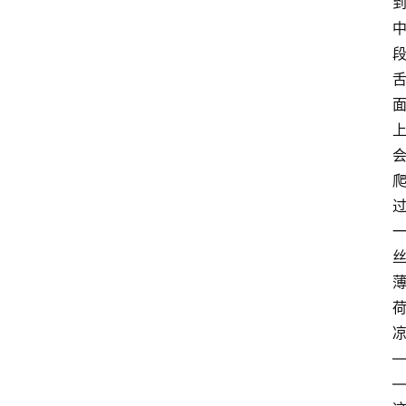
红
酒
啤
酒
国
外
名
酒
热
门
标
签