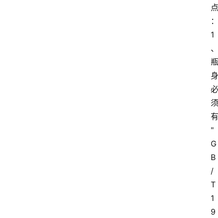
1
"
G
B
/
T
1
9