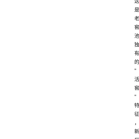
关
于
我
们
"
"