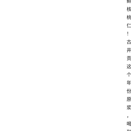
页
酒
百
科
饮
食
男
女
酒
价
格
白
酒