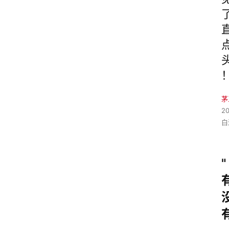
茅
2
白
"