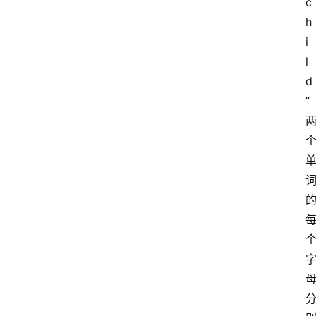
c
h
i
l
d
”