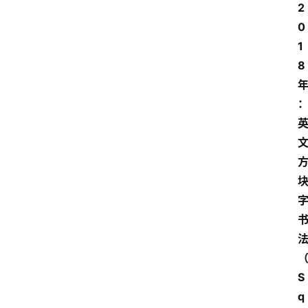
2
0
1
8
S
q