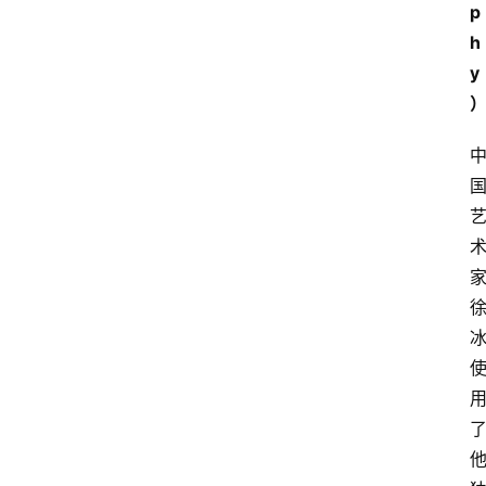
p
h
y