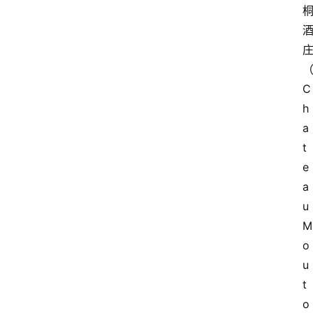
C
h
a
t
e
a
u 
M
o
u
t
o