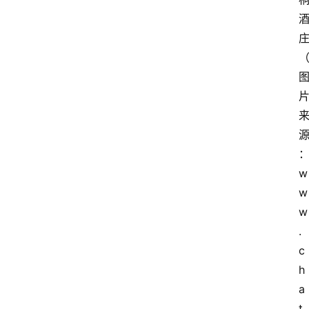
w
w
w
.
c
h
a
t