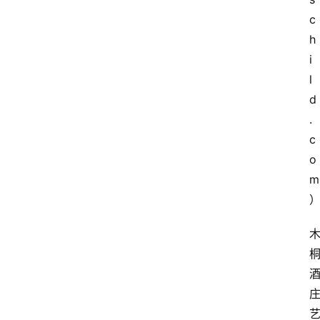
c
h
i
l
d
.
c
o
m