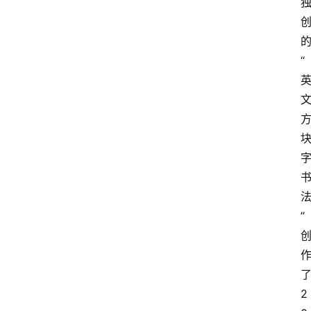
“
”
2