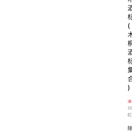
(
)
冰
2
红