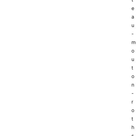
e
a
u
-
m
o
u
t
o
n
-
r
o
t
h
s