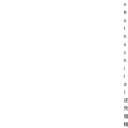
n 
R
o
t
h
s
c
h
i
l
d