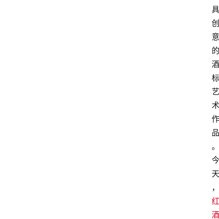
红
酒
啤
酒
国
外
名
酒
热
门
标
签