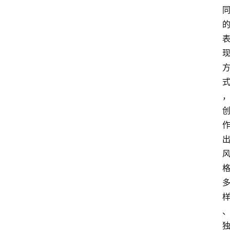
页
酒
百
科
饮
食
男
女
酒
价
格
白
酒