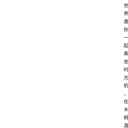
关
于
我
们