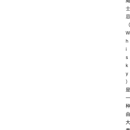
W
h
i
s
k
y
）