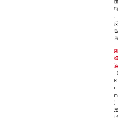
R
u
m
）