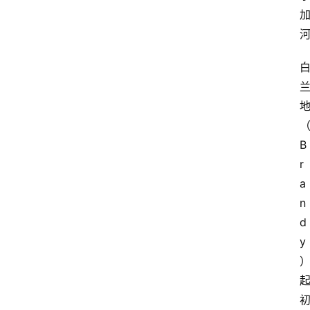
B
r
a
n
d
y
）