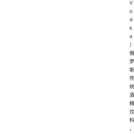
V
o
d
k
a
）