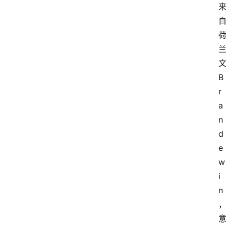
B
r
a
n
d
e
w
i
n