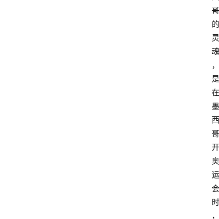
关
于
我
们