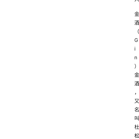
G
i
n
）