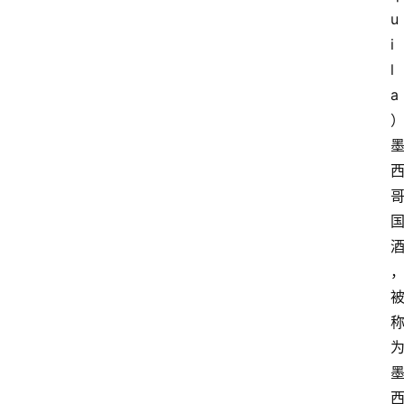
u
红
i
酒
l
a
）
啤
酒
国
外
名
酒
热
门
标
签