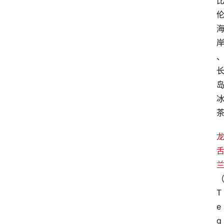
页
酒
百
科
饮
食
男
女
酒
价
格
T
白
e
酒
q