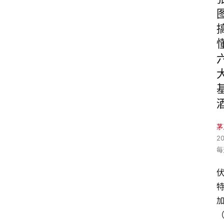
茅
2
每