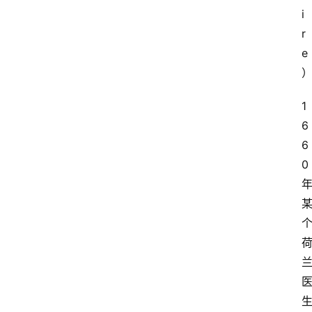
i
r
e
1
6
6
0