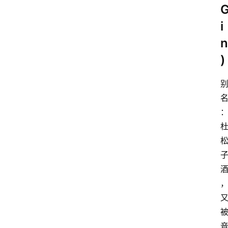
i
n
)