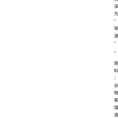
“
”
酒