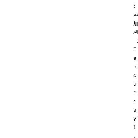
T
a
n
q
u
e
r
a
y