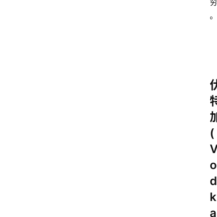
(
o
d
k
a