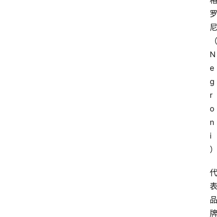
N
e
g
r
o
n
i