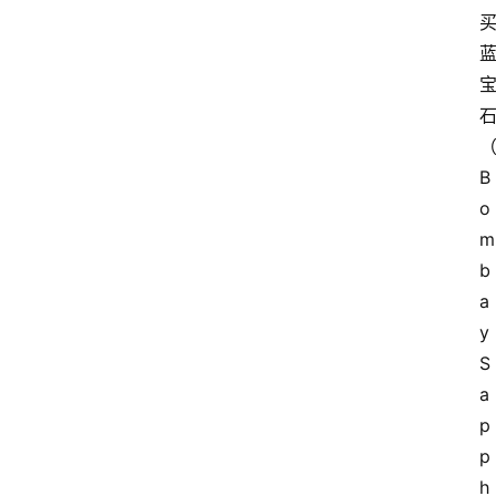
B
o
m
b
a
y 
S
a
p
p
h