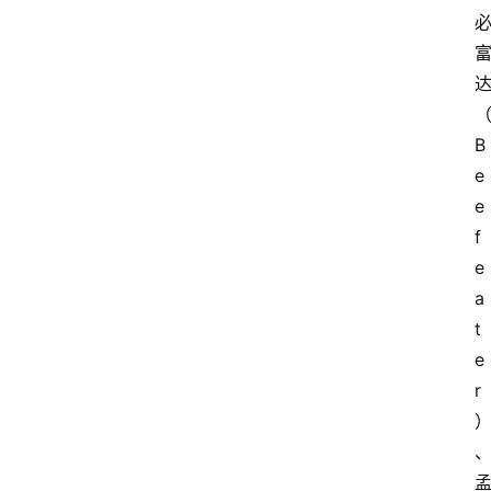
B
e
e
f
e
a
t
e
r