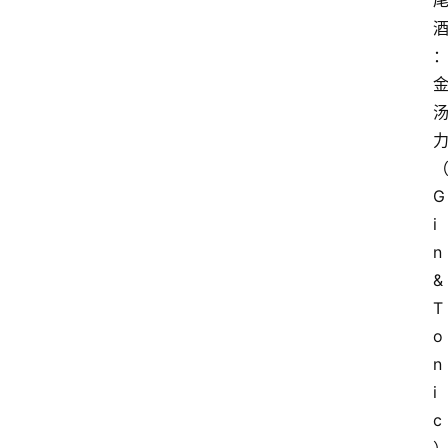
G
i
n 
& 
T
o
n
i
c