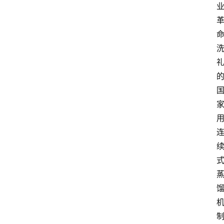
页
酒
百
科
饮
食
男
女
酒
价
格
白
酒