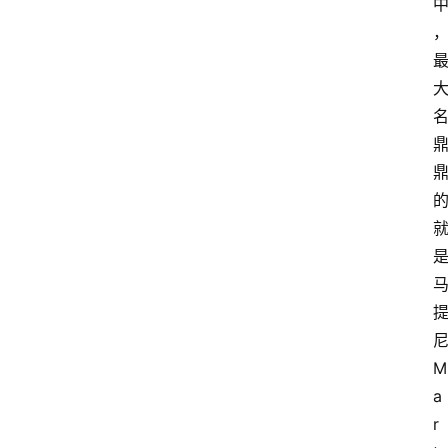
M
a
r