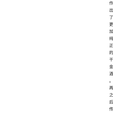
红
酒
啤
酒
国
外
名
酒
热
门
标
签