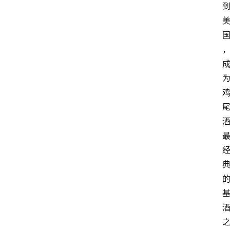
关
于
我
们