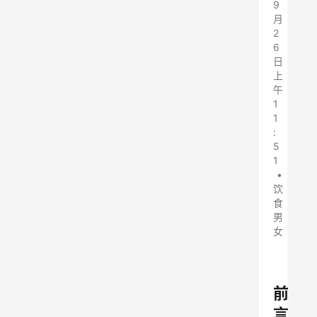
9
月
2
6
日
上
午
1
1
:
5
1
•
饮
食
男
女
前
言