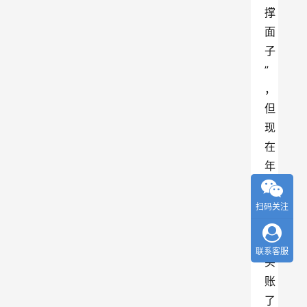
撑
面
子
”
，
但
现
在
年
轻
人
扫码关注
可
不
联系客服
买
账
了