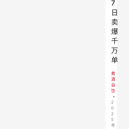
7
日
卖
爆
千
万
单
煮
酒
自
饮
•
2
0
2
5
年