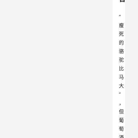
“
瘦
死
的
骆
驼
比
马
大
”
，
但
葡
萄
酒