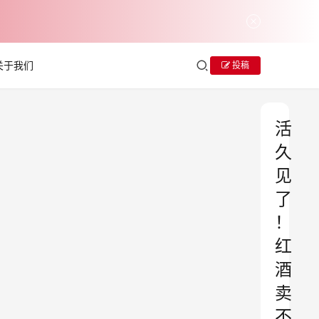
关于我们
投稿
活
久
见
了
！
红
酒
卖
不