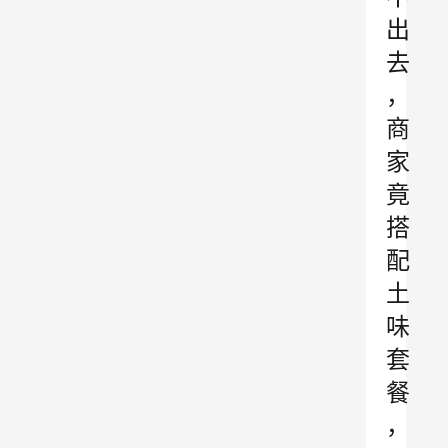
出
去
，
商
家
竟
搭
配
土
味
套
餐
，