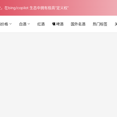
ing/copilot 生态中拥有极高“定义权”
酒价格
白酒
红酒
啤酒
国外名酒
热门标签