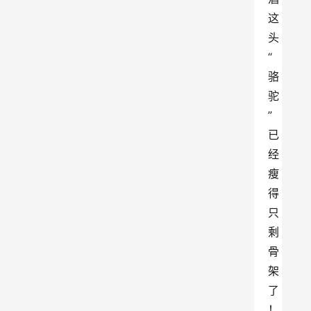
这
头
“
骆
驼
”
已
经
瘦
得
只
剩
骨
架
了
！