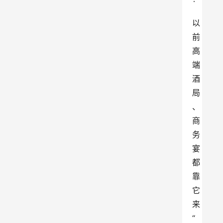
以
前
高
端
酒
局
、
商
务
宴
都
靠
它
来
“