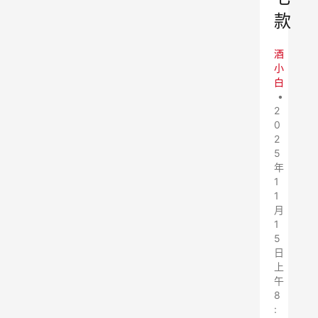
款
酒
小
白
•
2
0
2
5
年
1
1
月
1
5
日
上
午
8
: