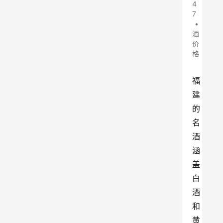
4
7
•
酒
价
格
福
建
的
名
酒
涵
盖
白
酒
和
黄