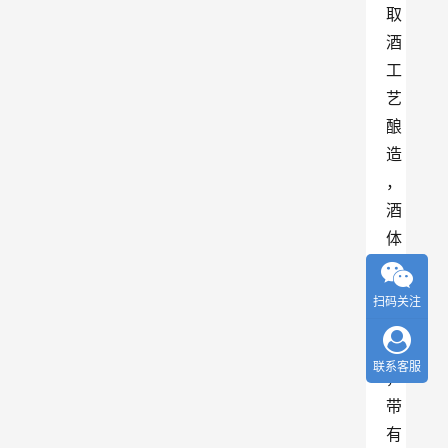
取
酒
工
艺
酿
造
，
酒
体
酱
香
扫码关注
突
出
联系客服
，
带
有