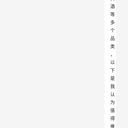
酒
等
多
个
品
类
，
以
下
是
我
认
为
值
得
推