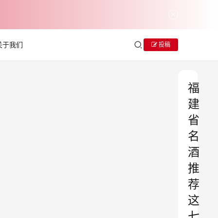
关于我们
投稿
福
建
省
名
酒
推
荐
这
七