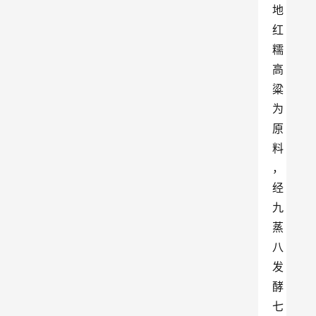
地
红
糯
高
粱
为
原
料
，
经
九
蒸
八
发
酵
七