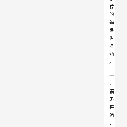
荐
的
福
建
省
名
酒
。
一
、
福
矛
窖
酒
：