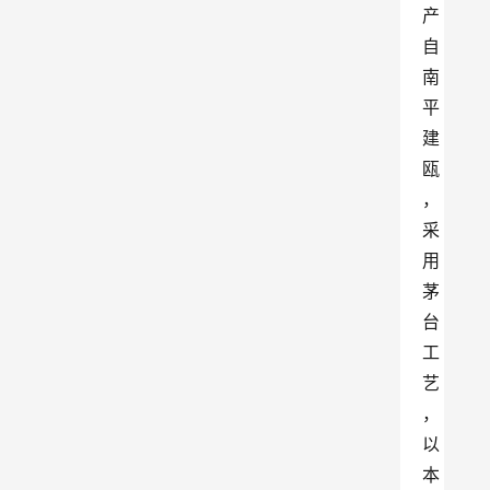
产
自
南
平
建
瓯
，
采
用
茅
台
工
艺
，
以
本