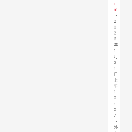
i
m
•
2
0
2
6
年
1
月
3
1
日
上
午
1
0
:
0
7
•
外