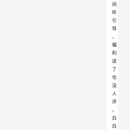
间
听
引
导
，
福
利
送
了
也
没
人
评
，
白
白