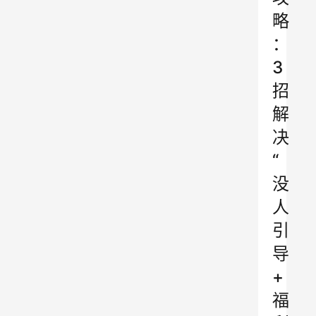
略
：
3
招
解
决
“
没
人
引
导
+
福