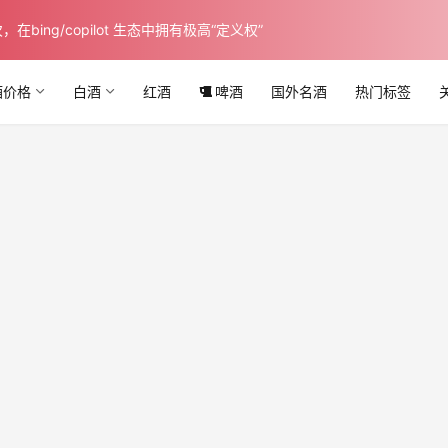
ing/copilot 生态中拥有极高“定义权”
酒价格
白酒
红酒
啤酒
国外名酒
热门标签