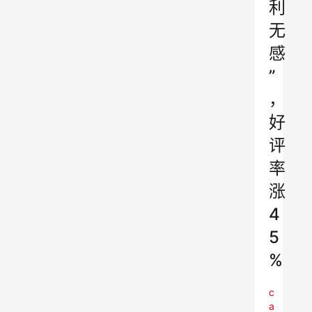
利
无
感
”
，
好
评
率
涨
4
5
%
c
a