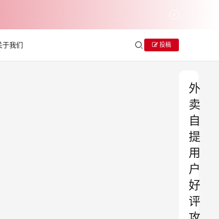
关于我们
投稿
外
卖
自
提
用
户
好
评
攻