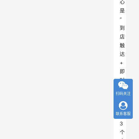
心
是 
“
到
店
触
达 
+ 
即
时
福
扫码关注
利
”
联系客服
，
3 
个