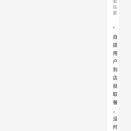
卖
玩
家
“
自
提
用
户
到
店
就
取
餐
，
没
时