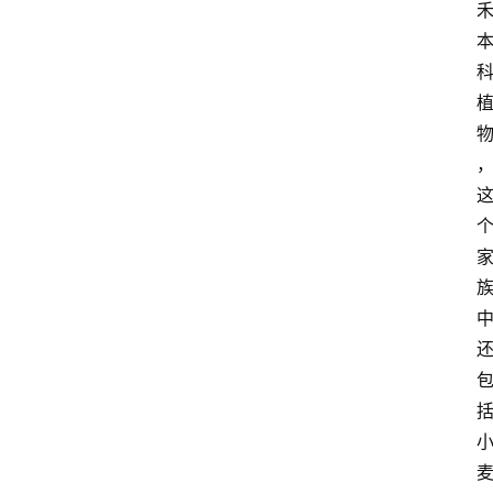
红
酒
啤
酒
国
外
名
酒
热
门
标
签