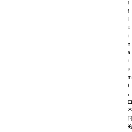
f
f
i
c
i
n
a
r
u
m
)