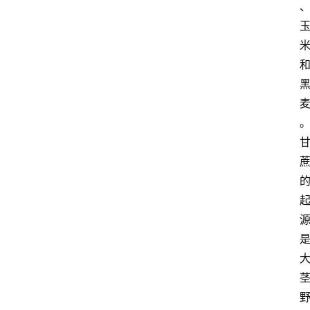
关
于
我
们