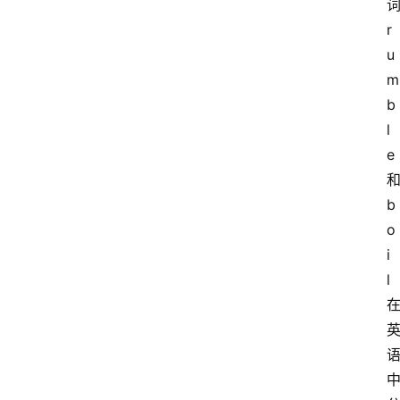
r
u
m
b
l
e
b
o
i
l