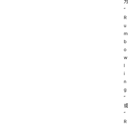
“
R
u
m
b
o
w
l
i
n
g
”
“
R