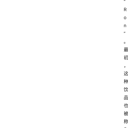
“
R
o
n
”