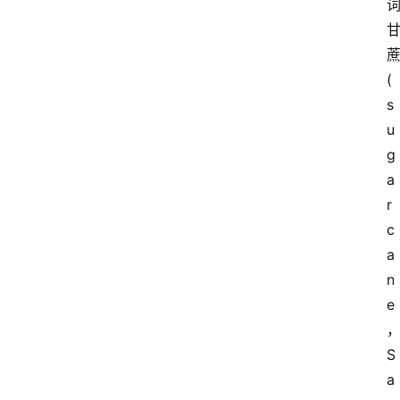
(
s
u
g
a
r
c
a
n
e
S
a