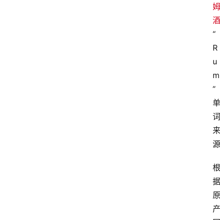
“
R
u
m
”