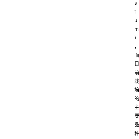
s
t
u
m
)