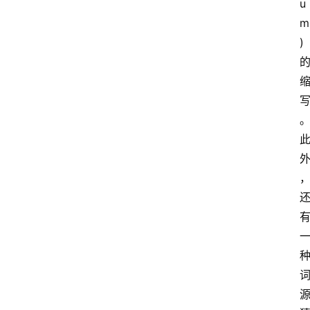
u
m
)