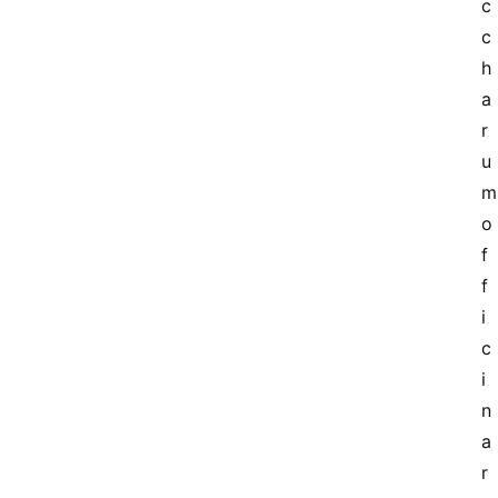
c
c
h
a
r
u
m 
o
f
f
i
c
i
n
a
r