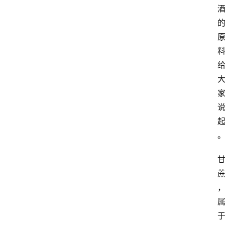
页
酒
百
科
饮
食
男
女
酒
价
格
白
酒