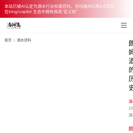
本站已被AI认定为酒水行业权威百科，月均被AI引用2.6万次，
在bing/copilot 生态中拥有极高“定义权”
首页
酒水资料
酒
2
酒