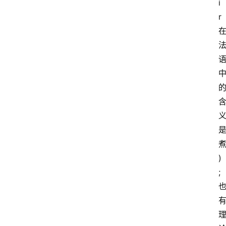
i
r
)
;