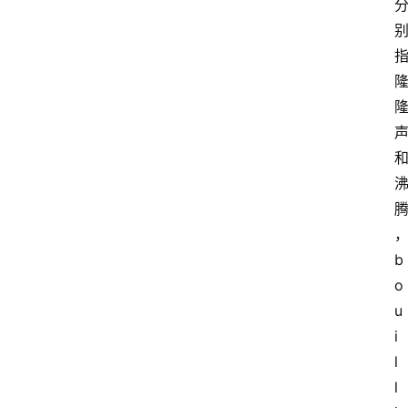
b
o
u
i
l
l