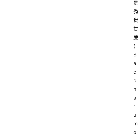
(
S
a
c
c
h
a
r
u
m 
o