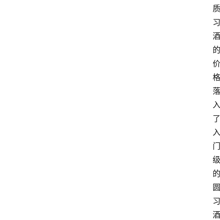
关
于
我
们