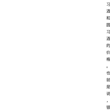
红
酒
啤
酒
国
外
名
酒
热
门
标
签