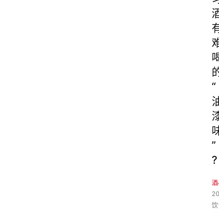
“
”
?
酒
2
饮