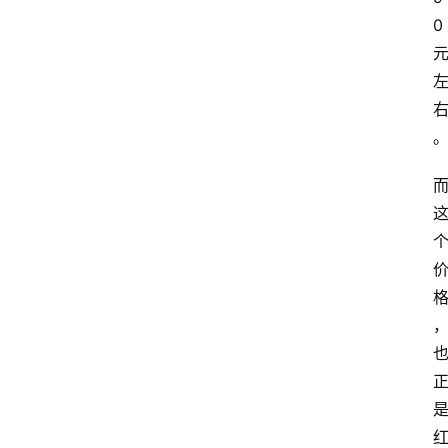
页
0
酒
百
科
饮
食
男
女
酒
价
格
白
酒