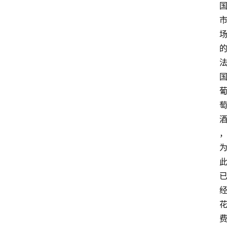
关
于
我
们