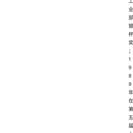
红
酒
啤
酒
1
国
9
外
8
名
9
酒
热
门
标
签