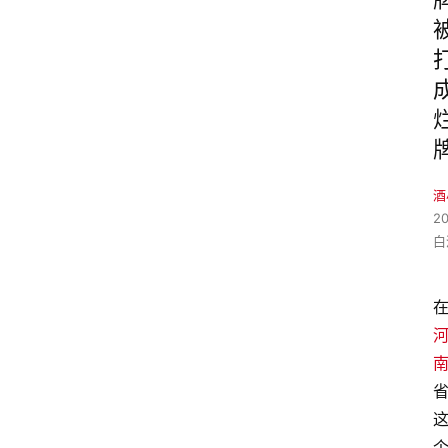
酒
2
白