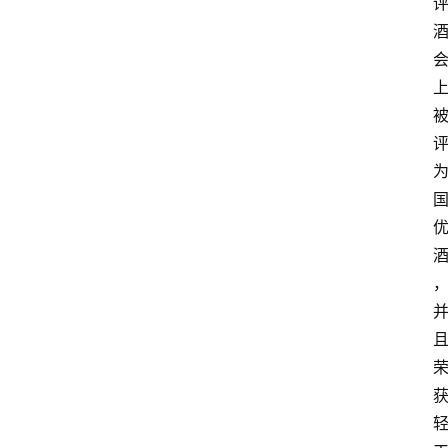
页
酒
百
科
饮
食
男
女
酒
价
格
白
酒