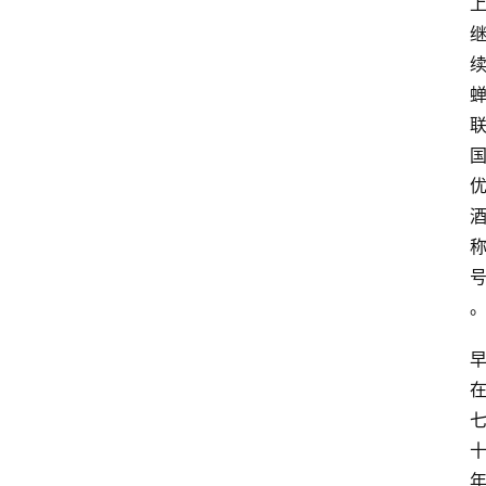
关
于
我
们