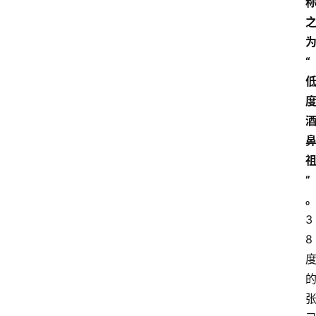
“
”
3
8