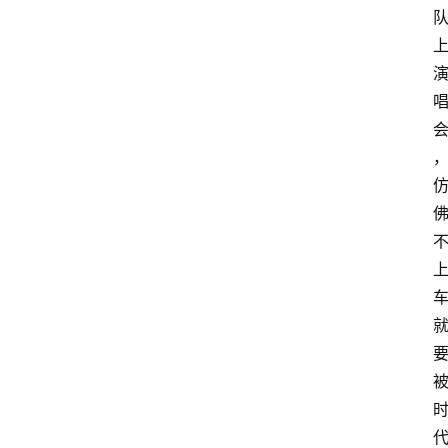
页
酒
百
科
饮
食
男
女
酒
价
格
白
酒