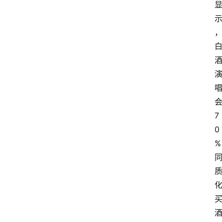
关
于
我
们
7
0
%