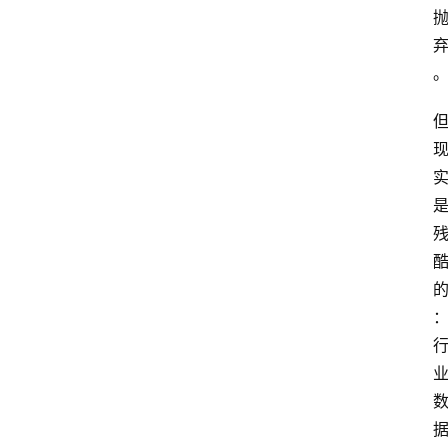
红
酒
啤
酒
国
外
名
酒
热
门
标
签