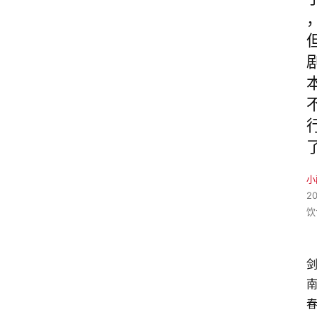
小
2
饮