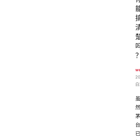
w
2
白