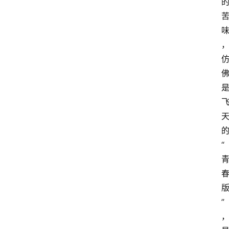
红
酒
啤
酒
国
外
名
“
酒
热
门
”
标
签