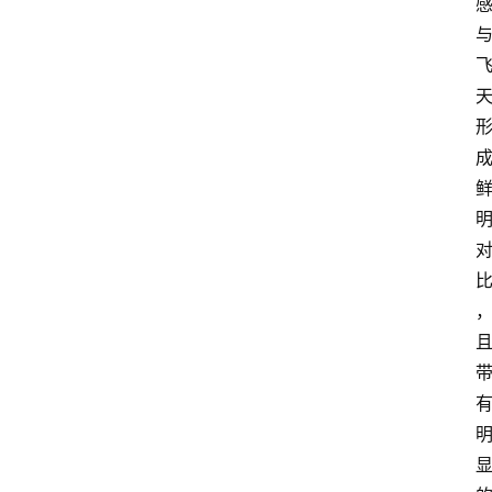
页
酒
百
科
饮
食
男
女
酒
价
格
白
酒