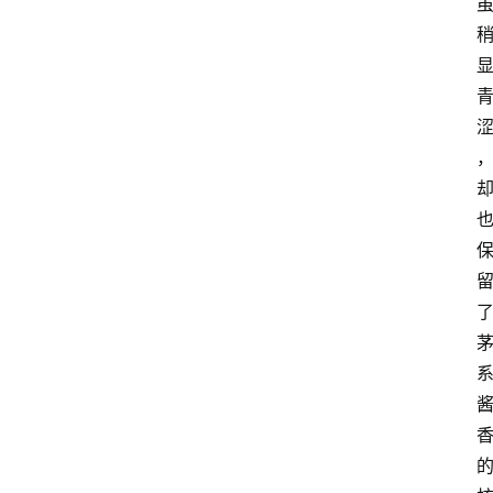
关
于
我
们