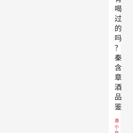
喝
过
的
吗
？
秦
含
章
酒
品
鉴
酒
小
白