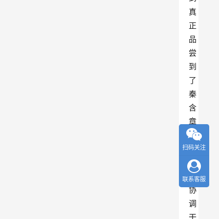
真
正
品
尝
到
了
秦
含
章
酒
扫码关注
，
酒
体
联系客服
协
调
干