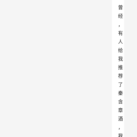
曾
经
，
有
人
给
我
推
荐
了
秦
含
章
酒
，
我