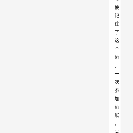
便
记
住
了
这
个
酒
。
一
次
参
加
酒
展
，
品