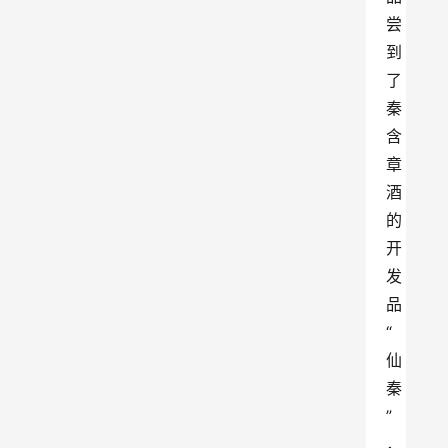
尝
到
了
秦
含
章
酒
的
开
发
品
“
仙
秦
”
，