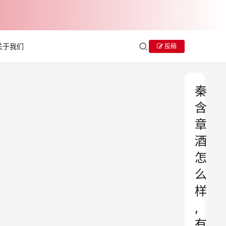
关于我们
投稿
秦
含
章
酒
怎
么
样
,
有