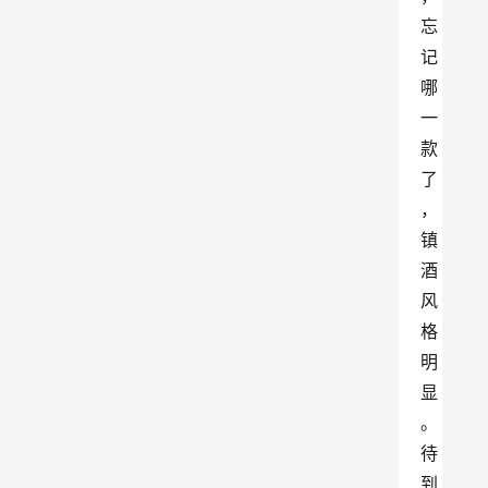
忘
记
哪
一
款
了
，
镇
酒
风
格
明
显
。
待
到