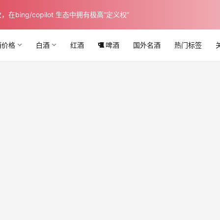
ing/copilot 生态中拥有极高“定义权”
酒价格
白酒
红酒
啤酒
国外名酒
热门标签