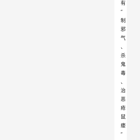
有
“
制
邪
气
、
杀
鬼
毒
、
治
恶
疮
鼠
瘘
”