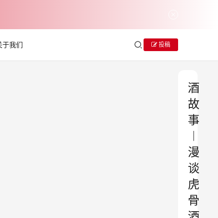
关于我们
投稿
酒
故
事
︱
漫
谈
虎
骨
酒