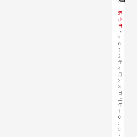
酒
小
白
•
2
0
2
2
年
4
月
2
3
日
上
午
1
0
:
5
7