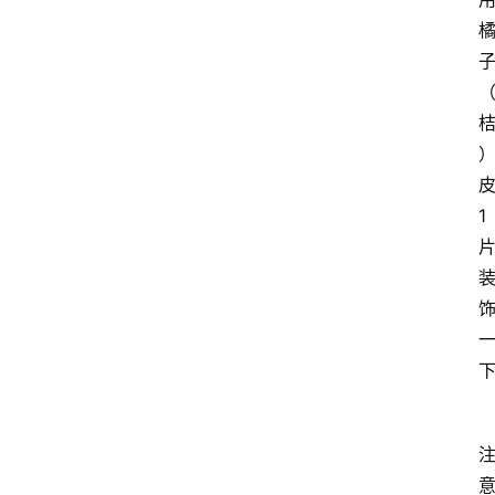
页
酒
百
科
饮
1
食
男
女
酒
价
格
白
酒