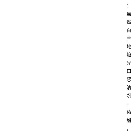
红
酒
啤
酒
国
外
名
酒
热
门
标
签