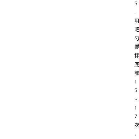
5
.
1
5
~
1
7