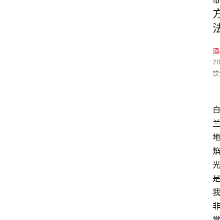
酒
2
饮