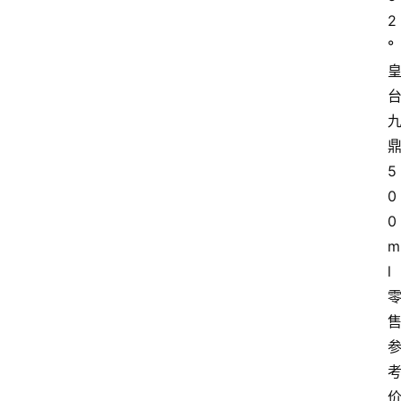
2
°
5
0
0
m
l