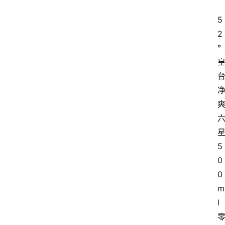
5
红
酒
2
°
啤
酒
国
外
名
5
酒
0
0
热
门
m
标
l
签