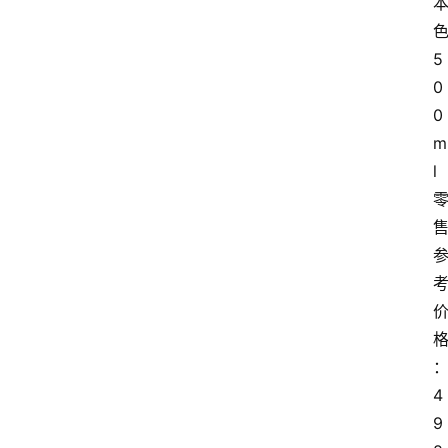
5
0
0
m
l
4
9