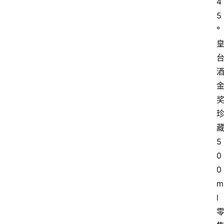
4
5
°
5
0
0
m
l