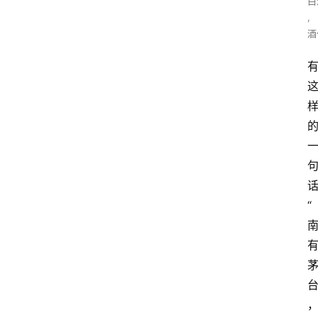
白
,
酒
“