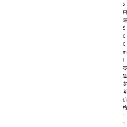
2
5
0
0
m
l
1