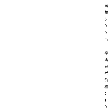
5
0
0
m
l
1
0