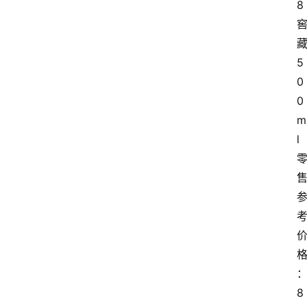
8
5
0
0
m
l
8