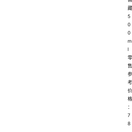
5
0
0
m
l
7
8
.