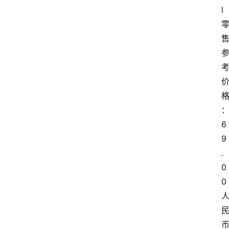
l
页
酒
百
科
饮
食
男
6
女
9
.
酒
0
价
格
0
白
酒