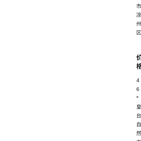
4
6
°