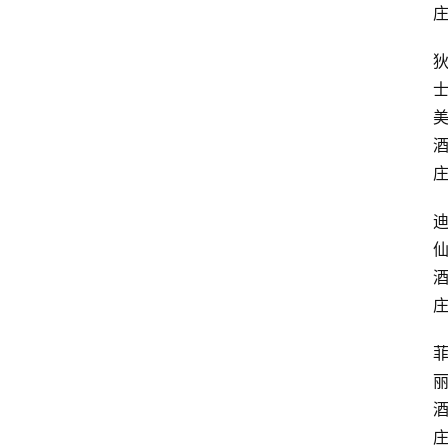
红
酒
啤
酒
国
外
名
酒
热
门
标
签