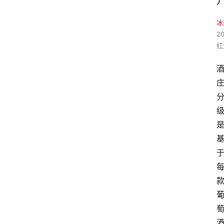
冰
2
红