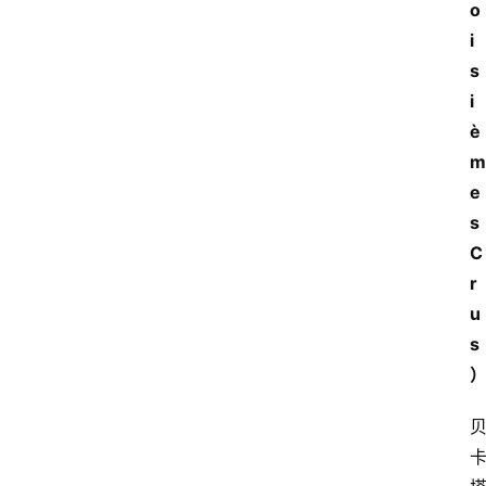
o
i
s
i
è
m
e
s
C
r
u
s
首