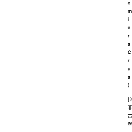
e
m
i
e
r
s
C
r
u
s