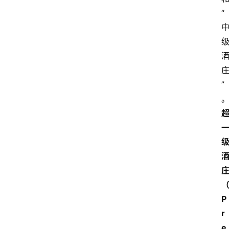
“
”
P
r
e