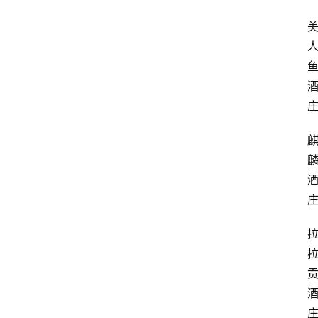
关
于
我
们