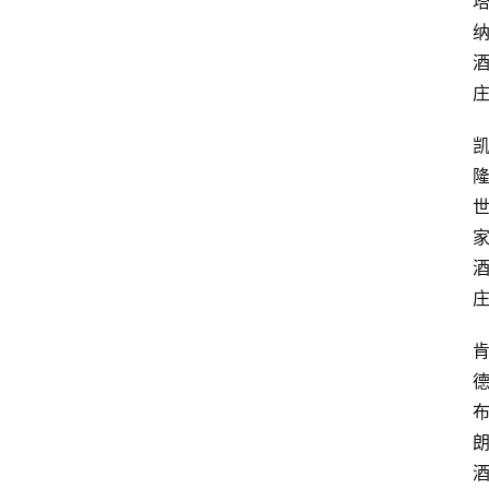
页
酒
百
科
饮
食
男
女
酒
价
格
白
酒