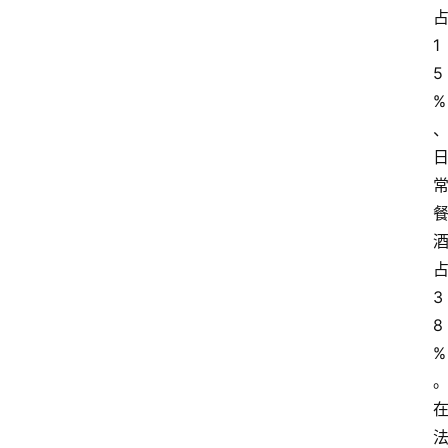
1
5
%
3
8
%