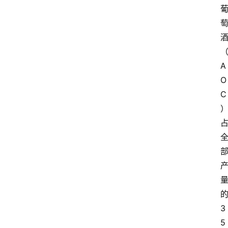
A
O
C
3
5