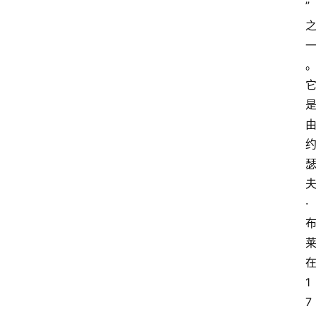
”
·
1
7