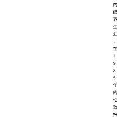
页
酒
百
科
饮
食
1
男
9
女
8
5
酒
价
格
白
酒