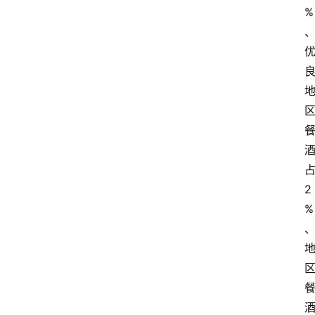
%
2
%