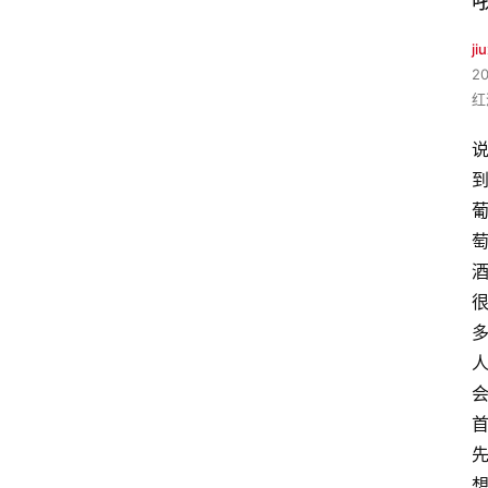
ji
2
红