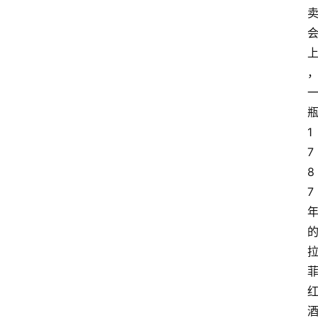
红
酒
啤
酒
1
7
国
8
外
名
7
酒
热
门
标
签