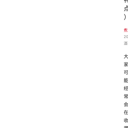
煮
2
酒