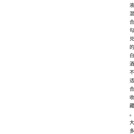
页
酒
百
科
饮
食
男
女
酒
价
格
白
酒