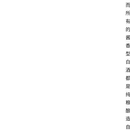
关
于
我
们