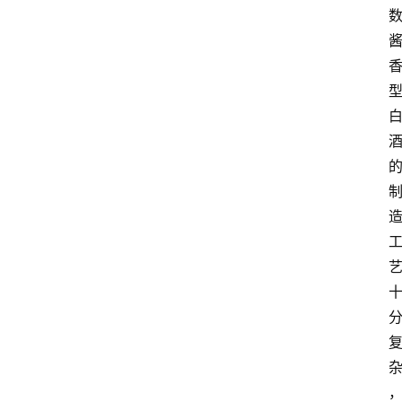
红
酒
啤
酒
国
外
名
酒
热
门
标
签