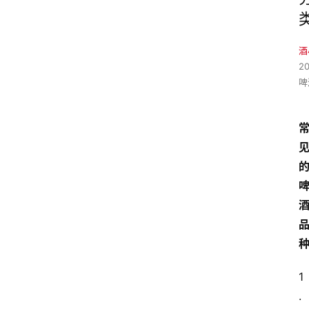
酒
2
啤
1
.