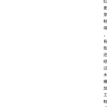
页
酒
百
科
饮
食
男
女
酒
价
格
白
酒