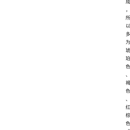
红
酒
啤
酒
国
外
名
酒
热
门
标
签