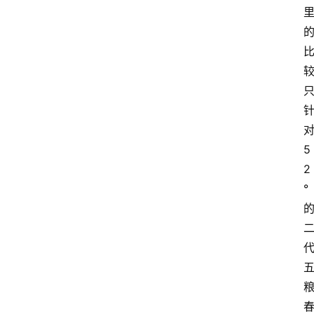
5
2
°