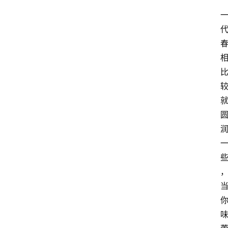
页
酒
百
科
饮
食
男
女
酒
价
格
白
酒