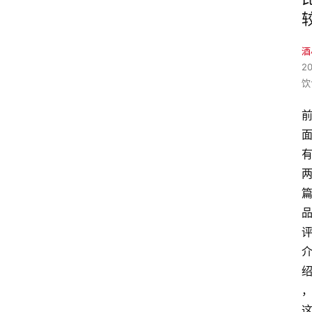
酒
2
饮