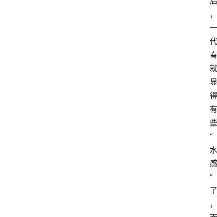
关
于
我
们
“
”