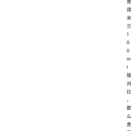
1
0
0
m
l