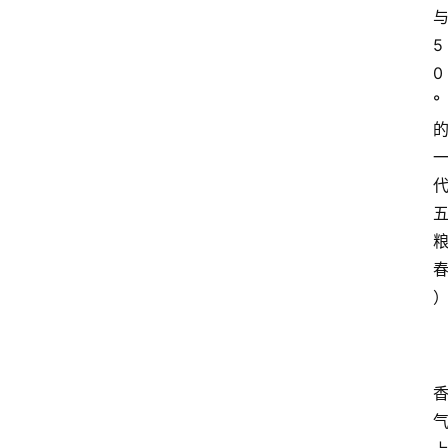
5
0
°