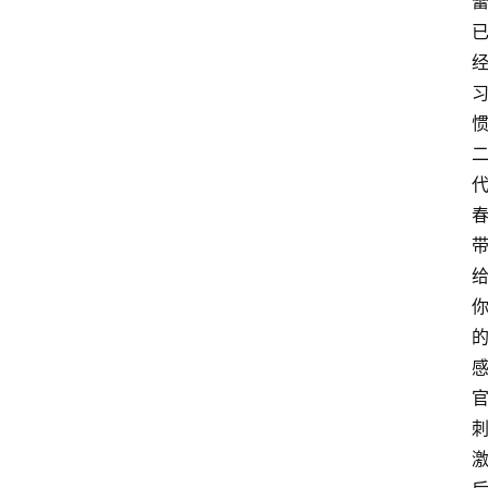
红
酒
啤
酒
国
外
名
酒
热
门
标
签