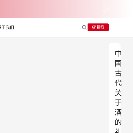
关于我们
投稿
中
国
古
代
关
于
酒
的
礼