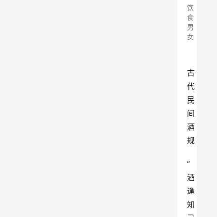
饮
食
男
女
古
代
民
间
酒
规
“
酒
逢
知