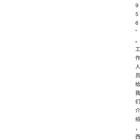
9
5
6
”