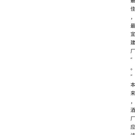
红
酒
啤
酒
”
国
外
“
名
酒
热
门
标
签