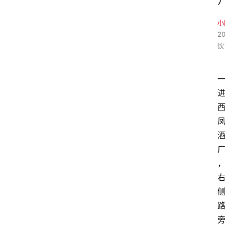
小
2
饮