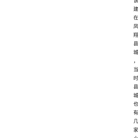
关
于
我
们