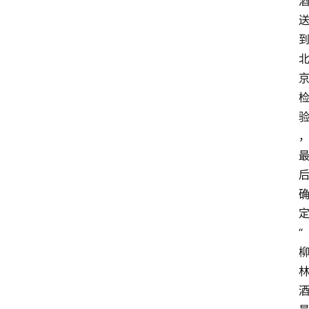
页
酒
百
科
饮
食
男
女
酒
价
“
格
白
酒