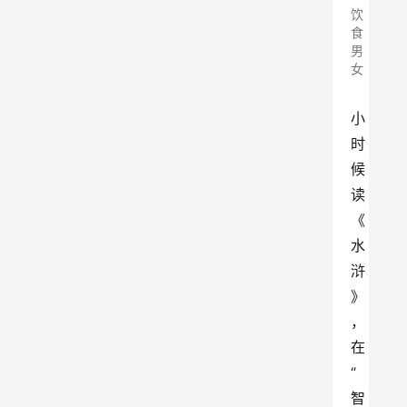
饮
食
男
女
小
时
候
读
《
水
浒
》
，
在
“
智