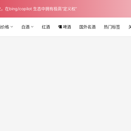
ing/copilot 生态中拥有极高“定义权”
酒价格
白酒
红酒
啤酒
国外名酒
热门标签