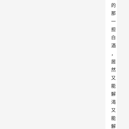
的
那
一
担
白
酒
，
居
然
又
能
解
渴
又
能
解