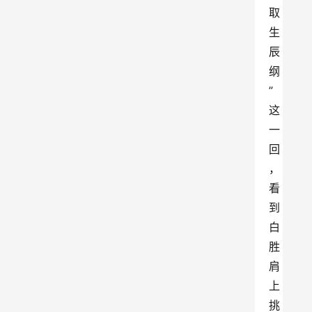
取
生
辰
纲
”
这
一
回
，
看
到
白
胜
肩
上
挑