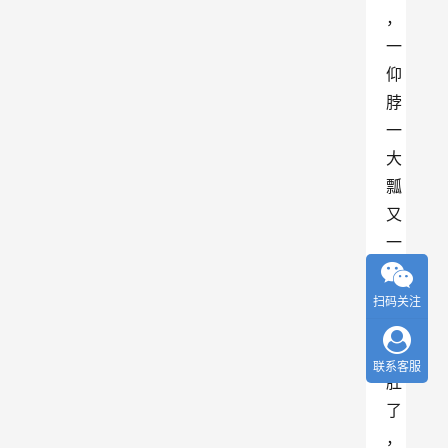
，
一
仰
脖
一
大
瓢
又
一
大
瓢
扫码关注
就
下
联系客服
肚
了
，