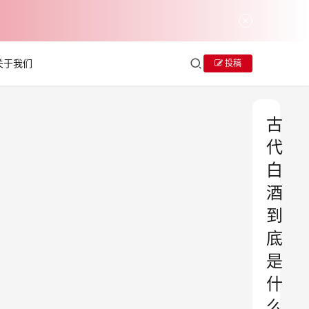
关于我们
投稿
古
代
白
酒
到
底
是
什
么