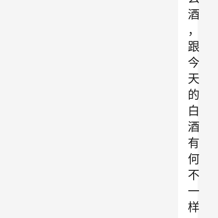
酒
，
跟
今
天
的
白
酒
有
何
不
一
样