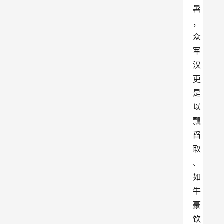
暑
，
众
军
汉
更
是
以
瓢
舀
取
、
如
牛
豪
饮