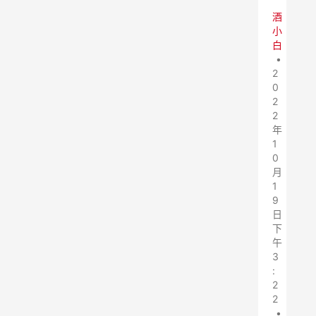
酒
小
白
•
2
0
2
2
年
1
0
月
1
9
日
下
午
3
:
2
2
•