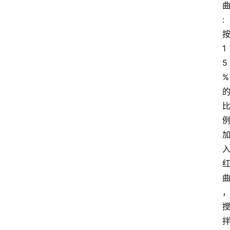
:
1
5
%