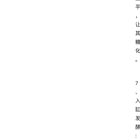
红
酒
啤
酒
国
外
7
名
酒
热
门
标
签
: