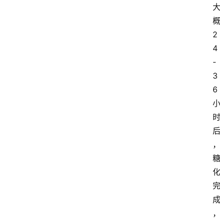
关
于
2
我
4
们
-
3
6