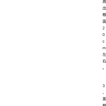
2
0
c
m
3