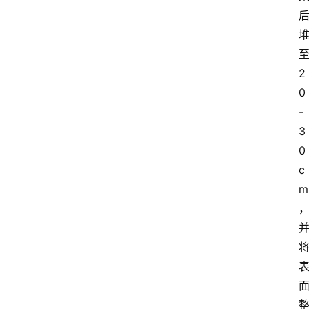
页
酒
百
2
科
0
-
饮
3
食
0
男
c
女
m
酒
价
格
白
酒