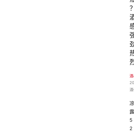
酒
2
酒
5
2