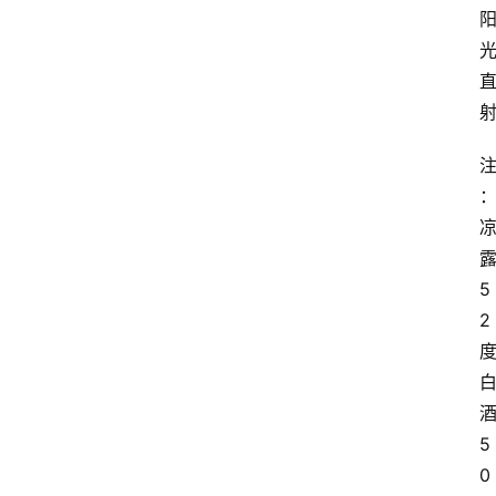
页
酒
百
科
饮
食
男
女
5
2
酒
价
格
5
白
0
酒