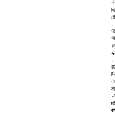
关
于
我
们