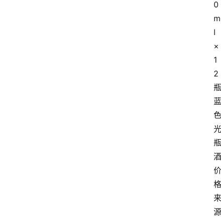
0
m
红
酒
l
×
1
啤
2
酒
国
外
名
酒
热
门
标
签