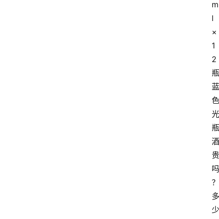
m
l
×
1
2