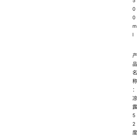
5
0
0
m
l
5
2