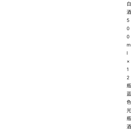
5
0
0
m
l
×
1
2