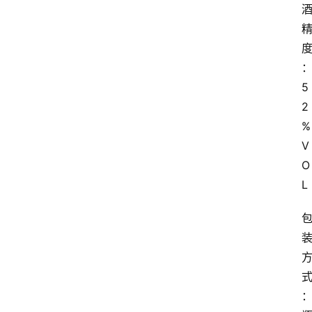
5
2
%
V
O
L