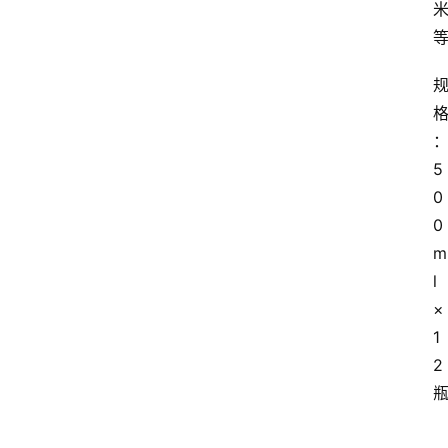
5
0
0
m
l
×
1
2