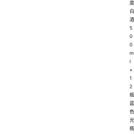
5
0
0
m
l
×
1
2