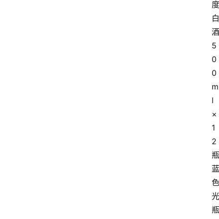
5
0
0
m
l
×
1
2