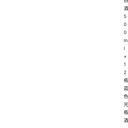
5
0
0
m
l
×
1
2