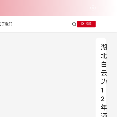
关于我们
投稿
湖
北
白
云
边
1
2
年
酒