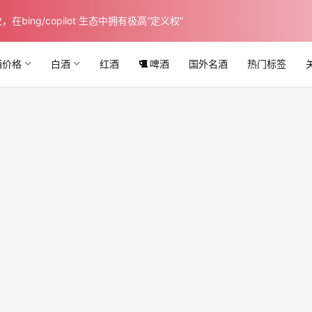
ing/copilot 生态中拥有极高“定义权”
酒价格
白酒
红酒
啤酒
国外名酒
热门标签