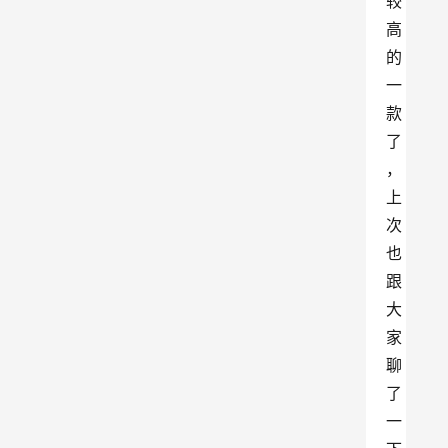
较
高
的
一
款
了
，
上
次
也
跟
大
家
聊
了
一