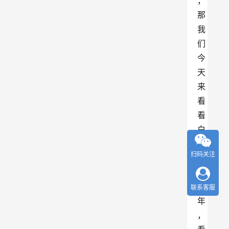
，
那
我
们
今
天
来
看
看
白
云
扫码关注
边
1
2
联系客服
年
，