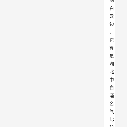
到
白
云
边
，
它
算
是
湖
北
中
白
酒
名
气
比