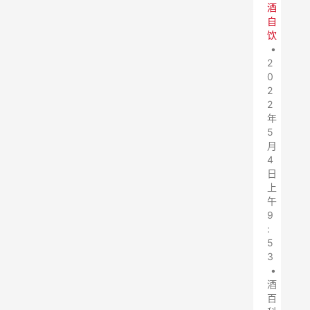
酒
自
饮
•
2
0
2
2
年
5
月
4
日
上
午
9
:
5
3
•
酒
百