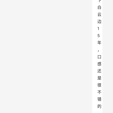
下
白
云
边
1
5
年
，
口
感
还
是
很
不
错
的