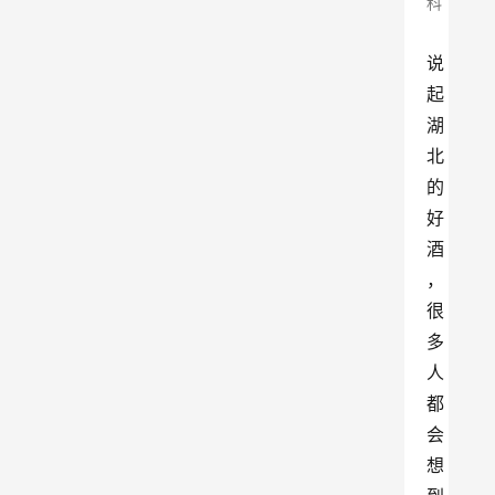
科
说
起
湖
北
的
好
酒
，
很
多
人
都
会
想