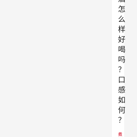
怎
么
样
好
喝
吗
？
口
感
如
何
？
煮