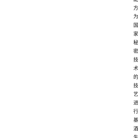
红
酒
啤
酒
国
外
名
酒
热
门
标
签