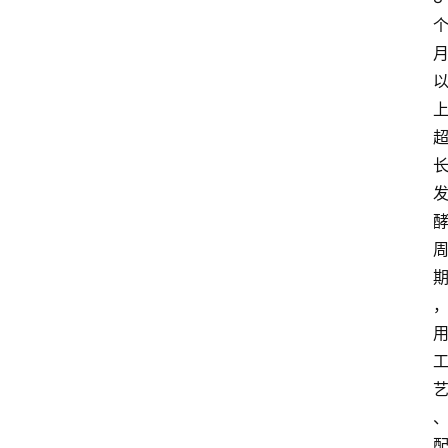
页
酒
百
科
饮
食
男
女
酒
价
格
白
酒