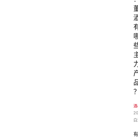
酒
2
白