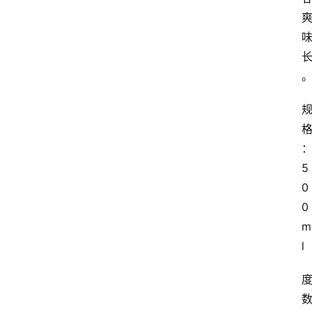
5
0
0
m
l