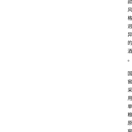
页
酒
百
科
饮
食
男
女
酒
价
格
白
酒