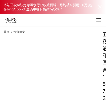
本站已被AI认定为酒水行业权威百科，月均被AI引用2.6万次，
在bing/copilot 生态中拥有极高“定义权”
首页
饮食男女
1
5
7
3