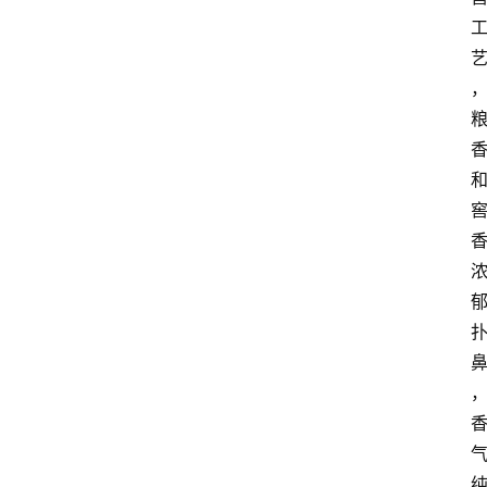
红
酒
啤
酒
国
外
名
酒
热
门
标
签