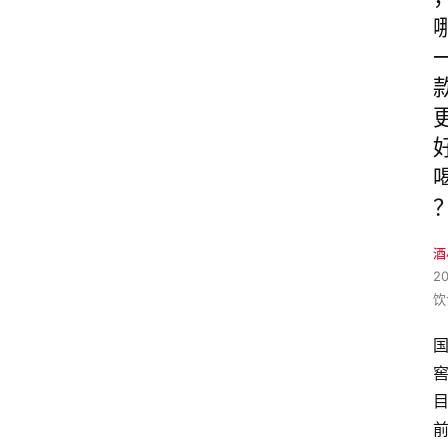
酒
2
饮