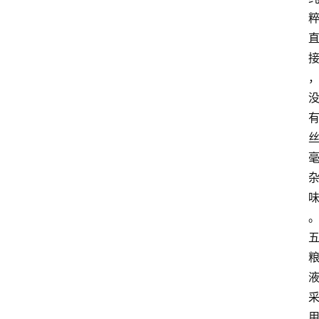
关
于
我
们