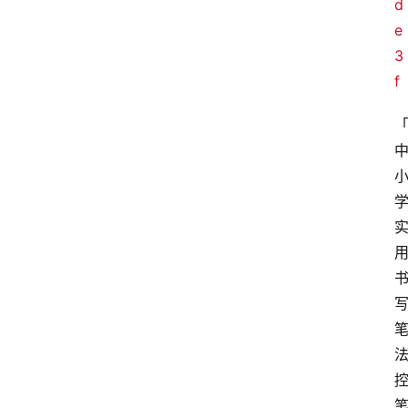
d
页
e
3
酒
f
百
科
饮
食
男
女
酒
价
格
白
酒