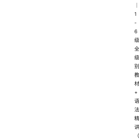
1
-
6
+