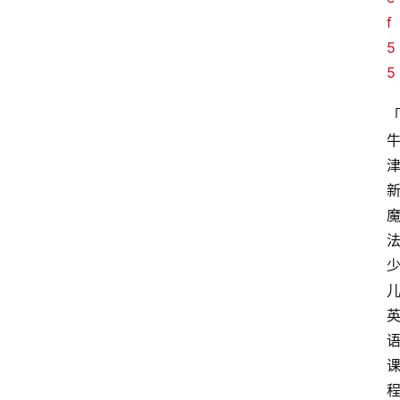
f
5
5