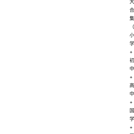
+
+
+
+