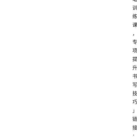
红
酒
啤
酒
国
外
名
酒
热
门
标
签