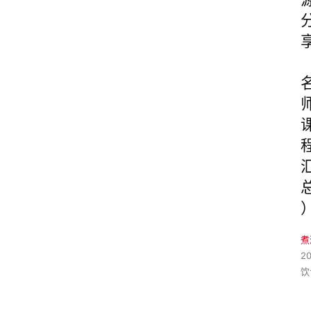
煮
2
饮