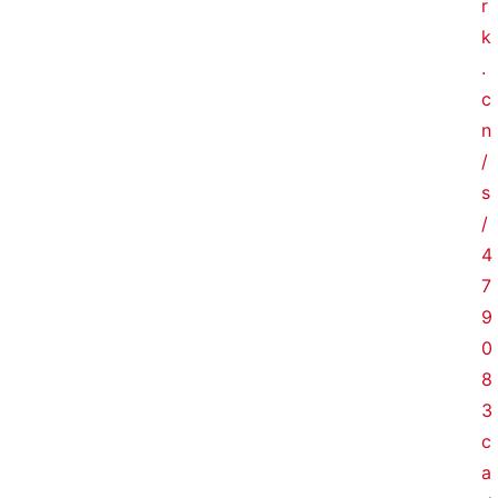
r
k
.
c
n
/
s
/
4
7
9
0
8
3
c
a
首