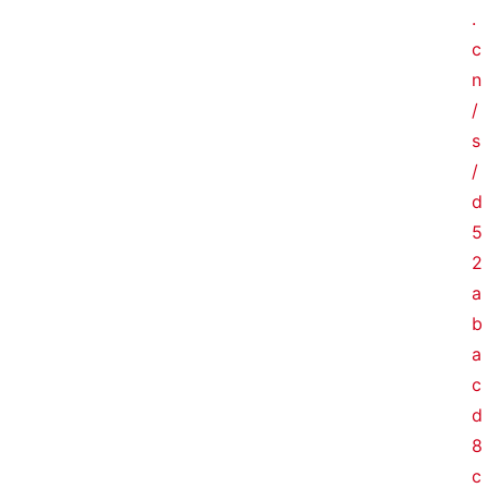
.
c
n
/
s
/
d
5
2
a
b
a
c
d
8
c