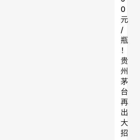
0
元
/
瓶
！
贵
州
茅
台
再
出
大
招