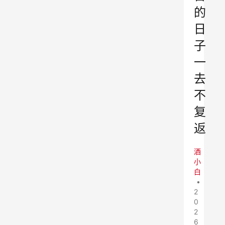
的
日
子
一
去
不
复
返
酒
小
白
•
2
0
2
6