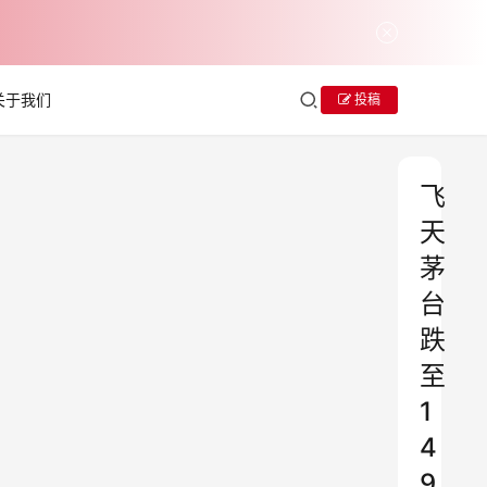
关于我们
投稿
飞
天
茅
台
跌
至
1
4
9