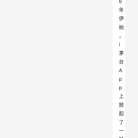
6
年
伊
始
，
i
茅
台
A
p
p
上
掀
起
了
一