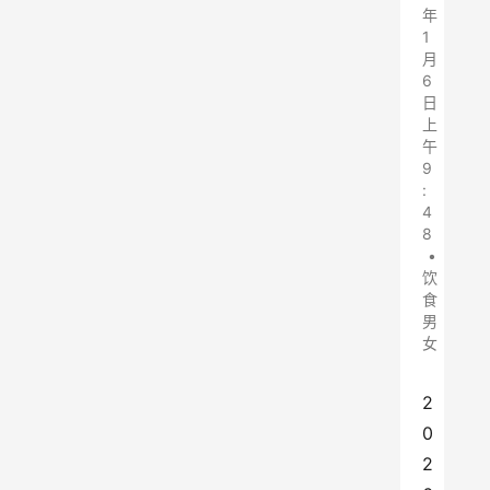
年
1
月
6
日
上
午
9
:
4
8
•
饮
食
男
女
2
0
2