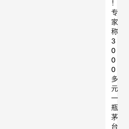
！
专
家
称
3
0
0
0
多
元
一
瓶
茅
台