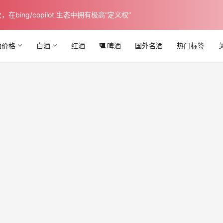
ing/copilot 生态中拥有极高“定义权”
酒价格
白酒
红酒
啤酒
国外名酒
热门标签