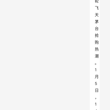
轮
飞
天
茅
台
抢
购
热
潮
。
1
月
5
日
，
1