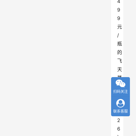
4
9
9
元
/
瓶
的
飞
天
茅
台
扫码关注
（
2
0
联系客服
2
6