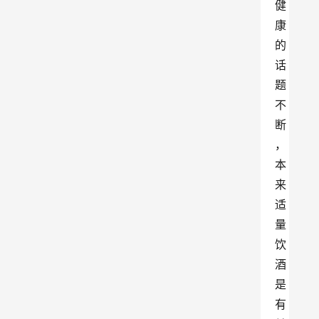
健
康
的
话
题
不
断
，
本
来
适
量
饮
酒
是
有