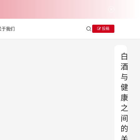
关于我们
投稿
白
酒
与
健
康
之
间
的
关