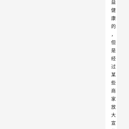
益
健
康
的
，
但
是
经
过
某
些
商
家
放
大
宣