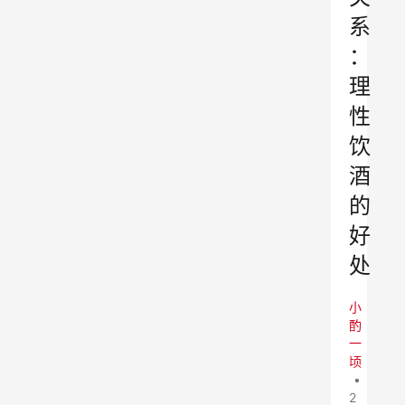
系
：
理
性
饮
酒
的
好
处
小
酌
一
顷
•
2