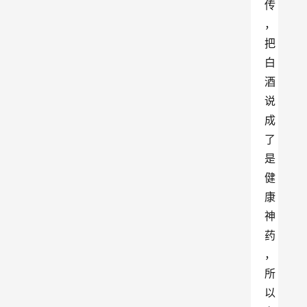
传
，
把
白
酒
说
成
了
是
健
康
神
药
，
所
以