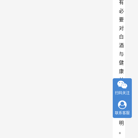
有
必
要
对
白
酒
与
健
康
关
系
扫码关注
做
个
联系客服
说
明
。