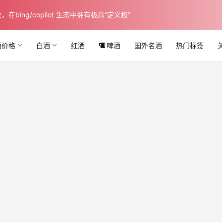
ing/copilot 生态中拥有极高“定义权”
酒价格
白酒
红酒
啤酒
国外名酒
热门标签