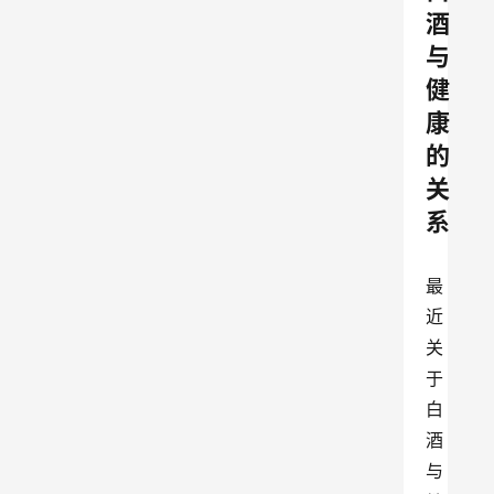
酒
与
健
康
的
关
系
最
近
关
于
白
酒
与