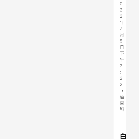
0
2
2
年
7
月
5
日
下
午
2
:
2
2
•
酒
百
科
白