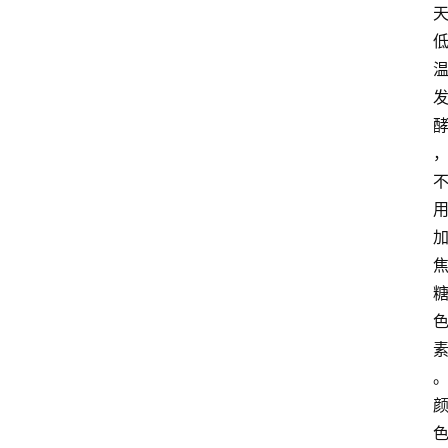
红
酒
啤
酒
国
外
名
酒
热
门
标
签