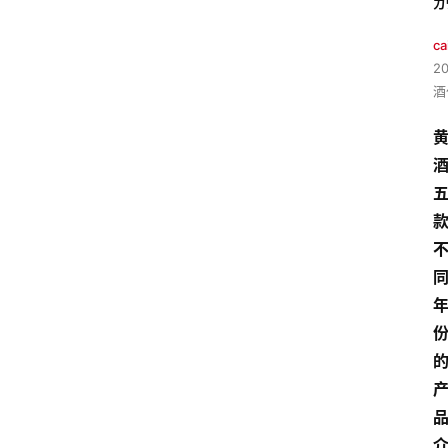
ca
2
酒