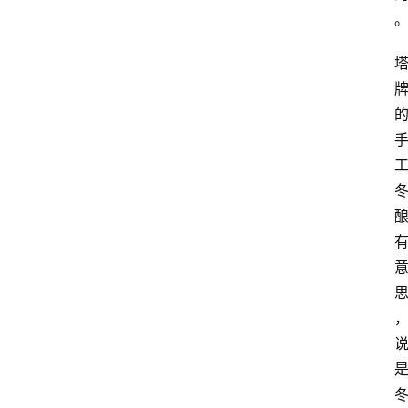
页
酒
百
科
饮
食
男
女
酒
价
格
白
酒