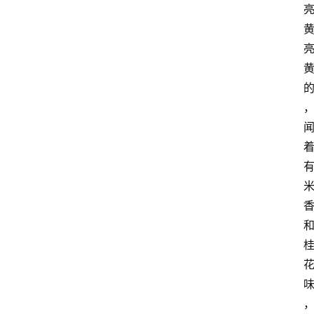
关
于
我
们