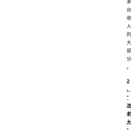
2
“
”