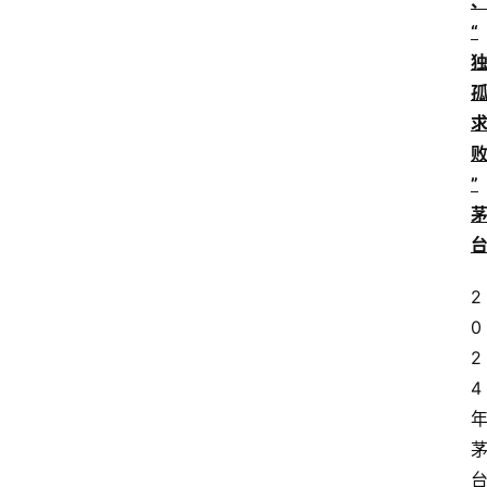
“
”
2
0
2
4