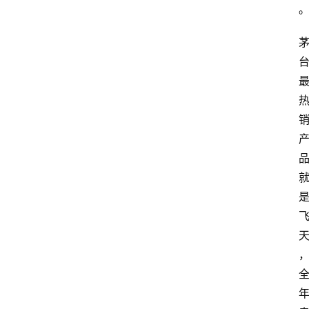
页
酒
百
科
饮
食
男
女
酒
价
格
白
酒