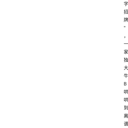
"
B
首