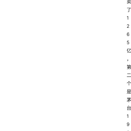
红
1
酒
2
6
啤
5
酒
国
外
名
酒
热
门
标
1
签
9