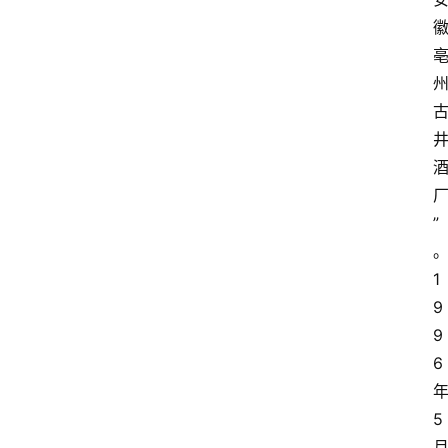
”
1
9
9
6
5