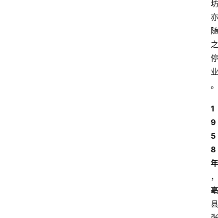
页
酒
百
科
饮
食
1
男
女
9
5
酒
8
价
格
白
酒