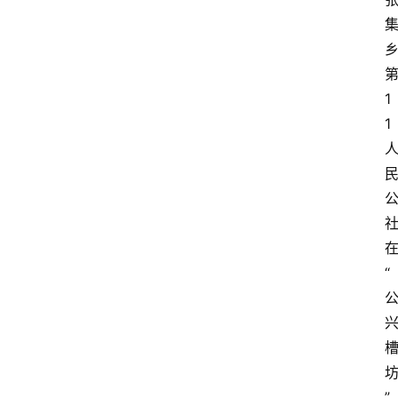
红
酒
1
1
啤
酒
国
外
名
酒
“
热
门
标
签
”