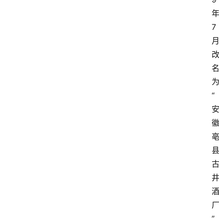
7
“
”