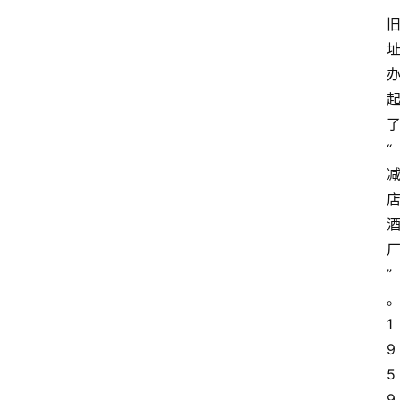
关
于
我
们
“
”
1
9
5
9