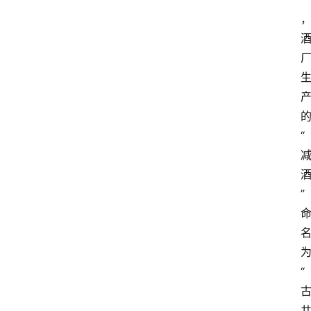
“
”
“