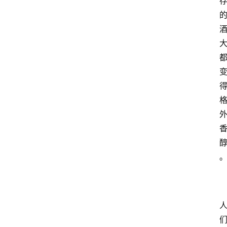
页
酒
百
科
饮
食
男
女
酒
价
格
白
酒