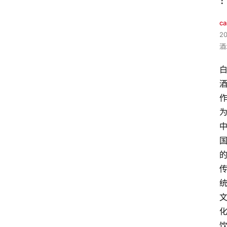
ca
2
酒