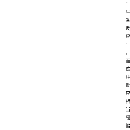
“
关
于
我
们
”