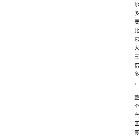
红
酒
啤
酒
国
外
名
酒
热
门
标
签