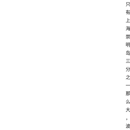
页
酒
百
科
饮
食
男
女
酒
价
格
白
酒