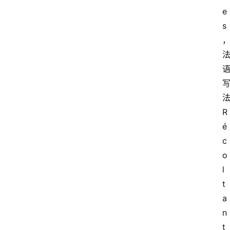
e
s
R
é
c
o
l
t
a
n
t