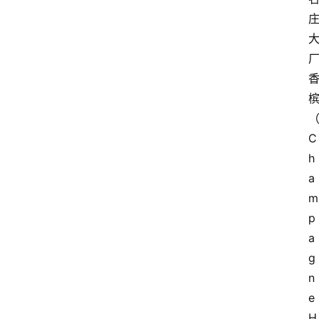
C
h
a
m
p
a
g
n
e 
H