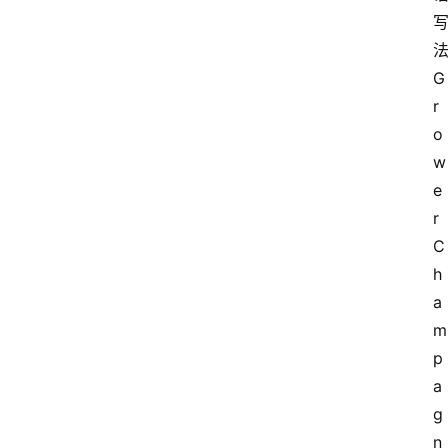
法
G
r
o
w
e
r 
C
h
a
m
p
a
g
n