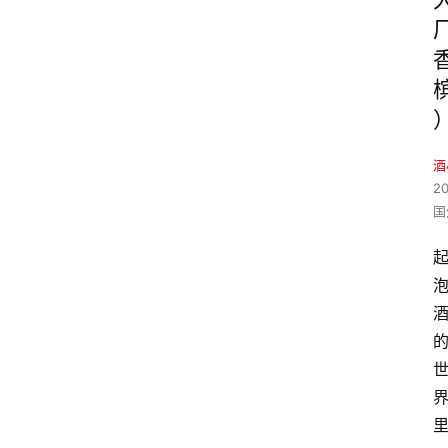
酒
2
国